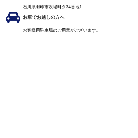
石川県羽咋市次場町タ34番地1
業務案内
お車でお越しの方へ
お客様用駐車場のご用意がございます。
採用情報
協力会社募集
会社案内
アクセス
お問い合わせ